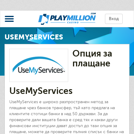
Вход
USEMYSERVICES
Опция за
плащане
UseMyServices
UseMyServices е широко разпространен метод за
плащане чрез банков трансфер, тъй като предлага на
клиентите стотици банки в над 50 държави. За да
проверите дали вашата банка е сред тях и какви други
финансови институции дават достъп до тази опция за
плащане, можете да проверите пълния списък с банки на