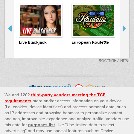
 Hunt
Live Blackjack
European Roulette
Live
ДОСТЪПНИ ИГРИ
This site’s operations are regulated by the Malta Gaming
Authority and is operated by Skill On Net Limited, Office 1/5297