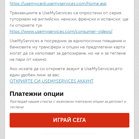
https://usemycard.usemyservices.com/home.asp
Транзакциите в UseMyServices са опростени от серия
туториали на английски, немски, френски и испански: ще
ги откриете тук
https://www.usemyservices.com/consumer-videos/
.
UseMyServices е посредник за еднопосочни плащания и
банковите му трансфери и опции на предплатени карти
могат да се използват за депозиране, но не и за теглене
на пари от казино.
Ако искате да си откриете акаунт в UseMyServices,ето
един удобен линк за вас:
ОТКРИЙТЕ СИ USEMYSERVICES АКАУНТ
Платежни опции
Разгледай нашия списък с възможни платежни опции за депозит и
теглене.
ИГРАЙ СЕГА