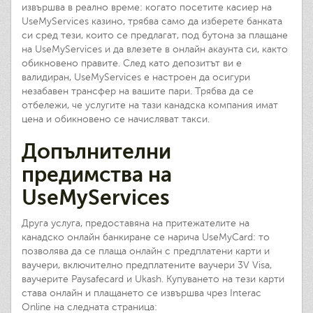
извършва в реално време: когато посетите касиер на
UseMyServices казино, трябва само да изберете банката
си сред тези, които се предлагат, под бутона за плащане
на UseMyServices и да влезете в онлайн акаунта си, както
обикновено правите. След като депозитът ви е
валидиран, UseMyServices е настроен да осигури
незабавен трансфер на вашите пари. Трябва да се
отбележи, че услугите на тази канадска компания имат
цена и обикновено се начисляват такси.
Допълнителни
предимства на
UseMyServices
Друга услуга, предоставяна на притежателите на
канадско онлайн банкиране се нарича UseMyCard: то
позволява да се плаща онлайн с предплатени карти и
ваучери, включително предплатените ваучери 3V Visa,
ваучерите Paysafecard и Ukash. Купуването на тези карти
става онлайн и плащането се извършва чрез Interac
Online на следната страница: