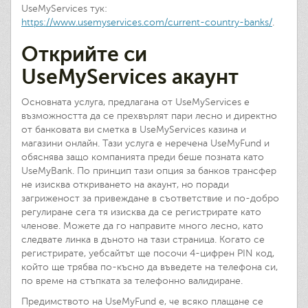
UseMyServices тук:
https://www.usemyservices.com/current-country-banks/
.
Открийте си
UseMyServices акаунт
Основната услуга, предлагана от UseMyServices е
възможността да се прехвърлят пари лесно и директно
от банковата ви сметка в UseMyServices казина и
магазини онлайн. Тази услуга е неречена UseMyFund и
обяснява защо компанията преди беше позната като
UseMyBank. По принцип тази опция за банков трансфер
не изисква откриването на акаунт, но поради
загриженост за привеждане в съответствие и по-добро
регулиране сега тя изисква да се регистрирате като
членове. Можете да го направите много лесно, като
следвате линка в дъното на тази страница. Когато се
регистрирате, уебсайтът ще посочи 4-цифрен PIN код,
който ще трябва по-късно да въведете на телефона си,
по време на стъпката за телефонно валидиране.
Предимството на UseMyFund е, че всяко плащане се