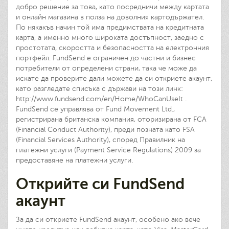
добро решение за това, като посредничи между картата
и онлайн магазина в полза на доволния картодържател.
По някакъв начин той има предимствата на кредитната
карта, а именно много широката достъпност, заедно с
простотата, скоростта и безопасността на електронния
портфейл. FundSend е ограничен до частни и бизнес
потребители от определени страни, така че може да
искате да проверите дали можете да си откриете акаунт,
като разгледате списъка с държави на този линк:
http://www.fundsend.com/en/Home/WhoCanUseIt .
FundSend се управлява от Fund Movement Ltd.,
регистрирана британска компания, оторизирана от FCA
(Financial Conduct Authority), преди позната като FSA
(Financial Services Authority), според Правилник на
платежни услуги (Payment Service Regulations) 2009 за
предоставяне на платежни услуги.
Открийте си FundSend
акаунт
За да си откриете FundSend акаунт, особено ако вече