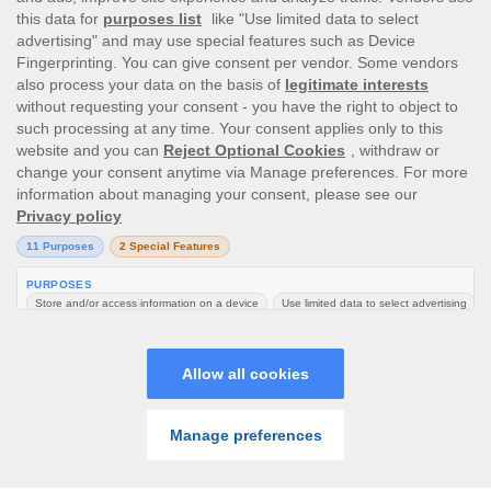
This site’s operations are regulated by the Malta Gaming
Authority and is operated by Skill On Net Limited, Office 1/5297
Level G, Quantum House, 75, Abate Rigord Street, Ta’ Xbiex, XBX
1120, Malta, under the gaming license issued by the Malta
Gaming Authority (license number MGA/CRP/171/2009/01)
issued on 1 August 2018.
Gambling can be addictive, please play responsibly.
Please note that all game images and provider icons displayed on
the logout page are for illustrative purposes only. Some of the
games shown may not be live or available on the logged-in
platform for your country or account.