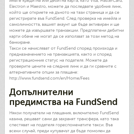
имате кредитна или дебитна карта, като Visa, MasterCard,
Electron и Maestro, можете да последвате удобния линк,
който ще откриете на дъното на тази страница и да се
регистрирате във FundSend. След проверка на имейла и
самоличността, вашият акаунт ще бъде активиран и ще
можете да извършвате транзакции. Предплатени дебитни
карти обаче не могат да се използват за този метод на
банкиране.
Такси се начисляват от FundSend според произхода и
предназначението на транзакцията, както и според
регистрационния статус на подателя. Можете да
проверите цените на следния линк и да ги сравните с
алтернативните опции за плащане:
http://www.fundsend.com/en/Home/Fees
Допълнителни
предимства на FundSend
Някои получатели на плащания, включително FundSend
казина, решават сами да захранят трансфера, като така
спестяват на подателя гореспоменатите такси. Във
всеки случай, преди купувачът да бъде помолен да