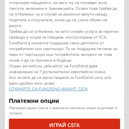
оторизира плащането, на него му се показват ясно
таксите, включени в транзакцията. Освен това трябва да
се отбележи, че в случай на различни валути между
подателя и получателя, може да се случи обмен на
валута.
Трябва да се отбележи, че като онлайн услуга за парични
преводи и опция за плащане, контролирана от FCA,
FundSend в момента поддържа само депозити от
потребители към партньори. Тя не поддържа теглене на
пари от партньори към потребители, въпреки че това
може и да се промени в бъдеще.
Освен английски, уебсайтът на FundSend дава
информация на 7 допълнителни европейски езика.
Ако искате да се регистрирате за FundSend сега, ето
един удобен линк за вас:
ОТКРИЙТЕ СИ FUNDSEND АКАУНТ СЕГА
Платежни опции
Разгледай нашия списък с възможни платежни опции за депозит и
теглене.
ИГРАЙ СЕГА