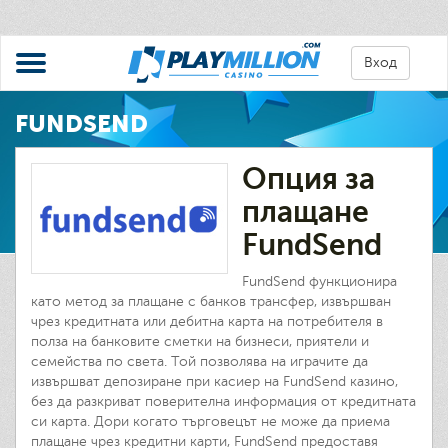
Вход
FUNDSEND
Опция за
плащане
FundSend
FundSend функционира
като метод за плащане с банков трансфер, извършван
чрез кредитната или дебитна карта на потребителя в
полза на банковите сметки на бизнеси, приятели и
семейства по света. Той позволява на играчите да
извършват депозиране при касиер на FundSend казино,
без да разкриват поверителна информация от кредитната
си карта. Дори когато търговецът не може да приема
плащане чрез кредитни карти, FundSend предоставя