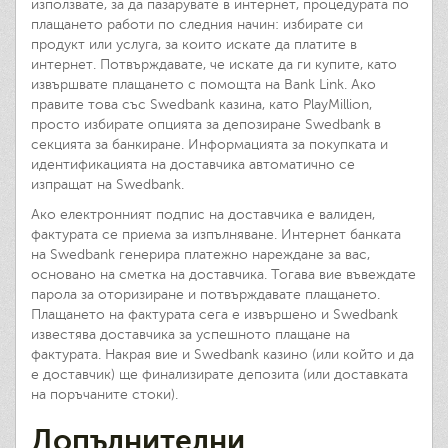
използвате, за да пазарувате в интернет, процедурата по
плащането работи по следния начин: избирате си
продукт или услуга, за които искате да платите в
интернет. Потвърждавате, че искате да ги купите, като
извършвате плащането с помощта на Bank Link. Ако
правите това със Swedbank казина, като PlayMillion,
просто избирате опцията за депозиране Swedbank в
секцията за банкиране. Информацията за покупката и
идентификацията на доставчика автоматично се
изпращат на Swedbank.
Ако електронният подпис на доставчика е валиден,
фактурата се приема за изпълняване. Интернет банката
на Swedbank генерира платежно нареждане за вас,
основано на сметка на доставчика. Тогава вие въвеждате
парола за оторизиране и потвърждавате плащането.
Плащането на фактурата сега е извършено и Swedbank
известява доставчика за успешното плащане на
фактурата. Накрая вие и Swedbank казино (или който и да
е доставчик) ще финализирате депозита (или доставката
на поръчаните стоки).
Допълнителни