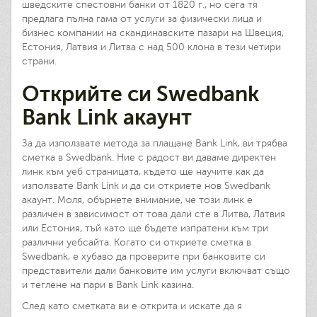
шведските спестовни банки от 1820 г., но сега тя
предлага пълна гама от услуги за физически лица и
бизнес компании на скандинавските пазари на Швеция,
Естония, Латвия и Литва с над 500 клона в тези четири
страни.
Открийте си Swedbank
Bank Link акаунт
За да използвате метода за плащане Bank Link, ви трябва
сметка в Swedbank. Ние с радост ви даваме директен
линк към уеб страницата, където ще научите как да
използвате Bank Link и да си откриете нов Swedbank
акаунт. Моля, обърнете внимание, че този линк е
различен в зависимост от това дали сте в Литва, Латвия
или Естония, тъй като ще бъдете изпратени към три
различни уебсайта. Когато си откриете сметка в
Swedbank, е хубаво да проверите при банковите си
представители дали банковите им услуги включват също
и теглене на пари в Bank Link казина.
След като сметката ви е открита и искате да я