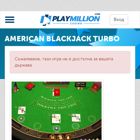
Вход
AMERICAN BLACKJACK TURBO
Съжаляваме, тази игра не е достъпна за вашата
държава.