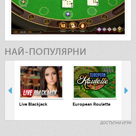
НАЙ-ПОПУЛЯРНИ
 Hunt
Live Blackjack
European Roulette
Live
ДОСТЪПНИ ИГРИ